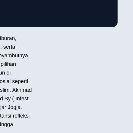
iburan,
, serta
enyambutnya.
ilihan
un di
sial seperti
slim, Akhmad
 Sy ( Infest
ar Jogja.
ansi refleksi
hingga