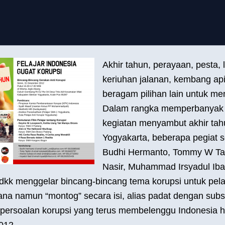
Akhir tahun, perayaan, pesta, l
keriuhan jalanan, kembang api
beragam pilihan lain untuk m
Dalam rangka memperbanyak p
kegiatan menyambut akhir tah
Yogyakarta, beberapa pegiat so
Budhi Hermanto, Tommy W Ta
Nasir, Muhammad Irsyadul Ibad
 dkk menggelar bincang-bincang tema korupsi untuk pelaj
na namun “montog” secara isi, alias padat dengan subst
 persoalan korupsi yang terus membelenggu Indonesia 
012.