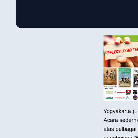
Yogyakarta ),
Acara sederha
atas pelbagai
penghujung 2