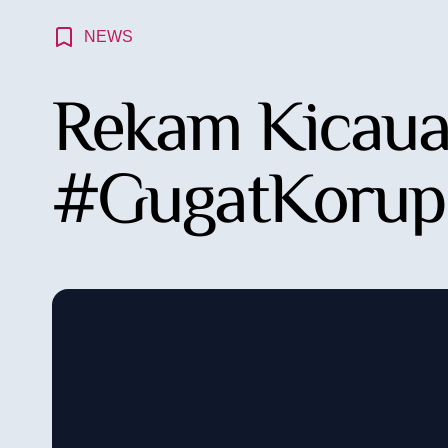
NEWS
Rekam Kicauan
#GugatKorup