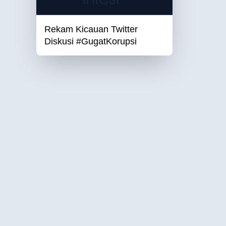
Rekam Kicauan Twitter
Diskusi #GugatKorupsi
Institute for Education, Development, Social,
Religious, and Cultural Studies
Jl. Wonocatur Gg. Menur No.456, RT.11/RW.35,
Banguntapan, Kec. Banguntapan, Bantul, Yogyakarta
Special Region 55198.
(+62) 274-380839
info@infest.or.id