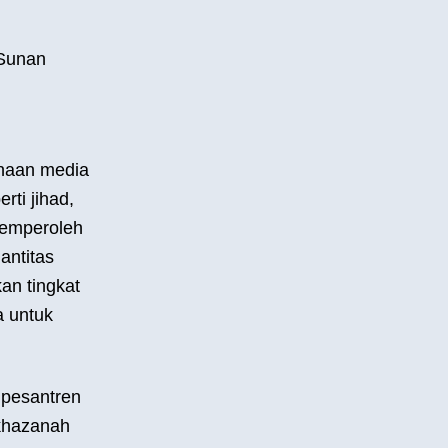
 Sunan
unaan media
rti jihad,
memperoleh
antitas
an tingkat
a untuk
 pesantren
khazanah