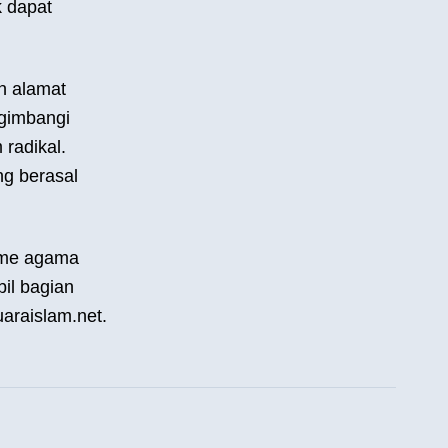
k dapat
n alamat
ngimbangi
radikal.
ang berasal
isme agama
il bagian
araislam.net.